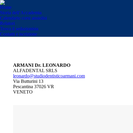
Home
Storia dell’Accademia
Calendario corsi ansiolisi
Relatori
Trova il sedazionista
Contatti e iscrizione
ARMANI Dr. LEONARDO
ALFADENTAL SRLS
leonardo@studiodentisticoarmani.com
Via Butturini 13
Pescantina 37026 VR
VENETO