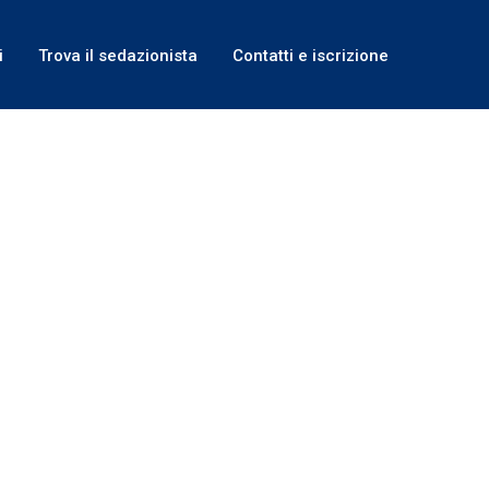
i
Trova il sedazionista
Contatti e iscrizione
BIANCHI DR.SSA ELENA