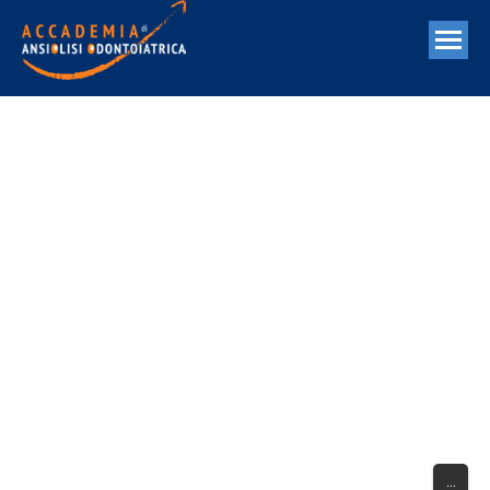
1° INCONTRO CORSO DI
ANSIOLISI ODONTOIATRICA
| PRIMAVERA 2020
...