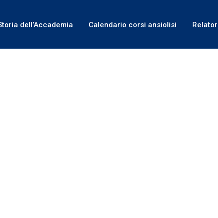
Storia dell’Accademia
Calendario corsi ansiolisi
Relator
2° INCONTRO CORSO ANSIOLISI ODON