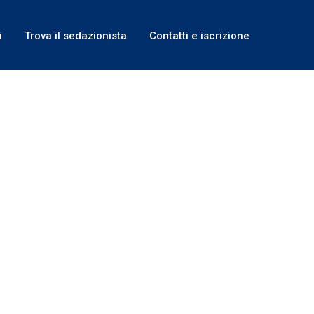
i
Trova il sedazionista
Contatti e iscrizione
TOIATRICA| ED. AUTUNNO 2019