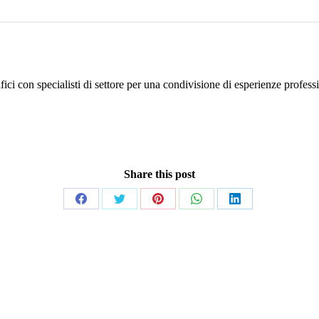
ici con specialisti di settore per una condivisione di esperienze profess
Share this post
Share
Share
Share
Share
Share
on
on
on
on
on
Facebook
Twitter
Pinterest
WhatsApp
LinkedIn